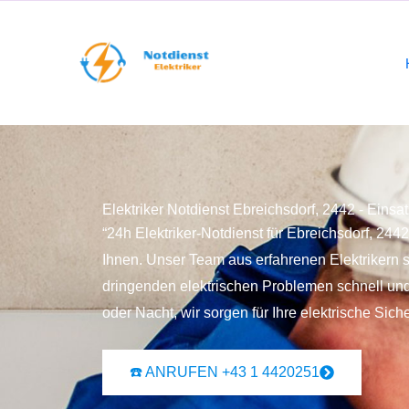
Elektriker Notdienst Ebreichsdorf, 2442 - Einsa
“24h Elektriker-Notdienst für Ebreichsdorf, 244
Ihnen. Unser Team aus erfahrenen Elektrikern s
dringenden elektrischen Problemen schnell und 
oder Nacht, wir sorgen für Ihre elektrische Siche
☎️ ANRUFEN +43 1 4420251