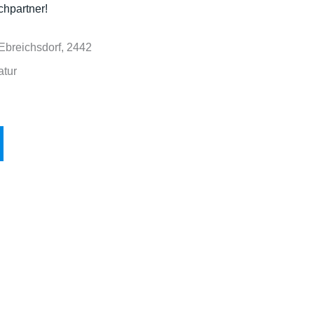
chpartner!
 Ebreichsdorf, 2442
atur