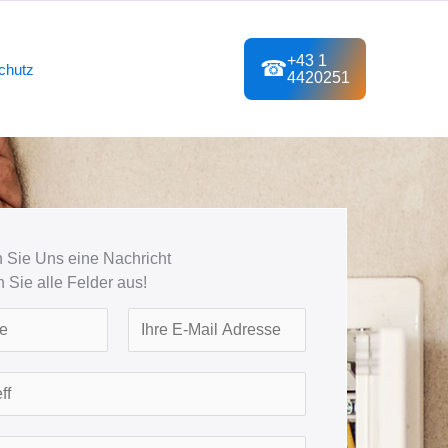
+43 1
☎
chutz
4420251
 Sie Uns eine Nachricht
en Sie alle Felder aus!
L
a
s
t