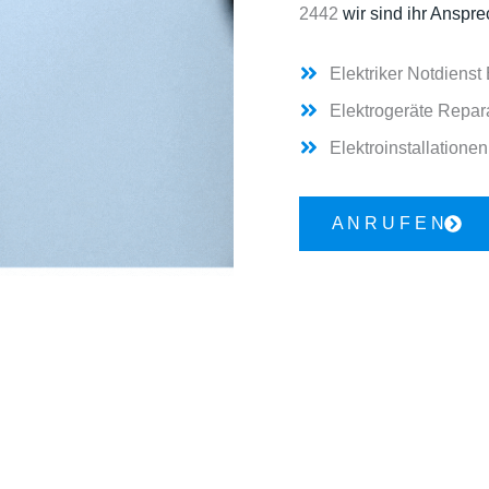
2442
wir sind ihr Anspre
Elektriker Notdienst
Elektrogeräte Repar
Elektroinstallationen
A N R U F E N