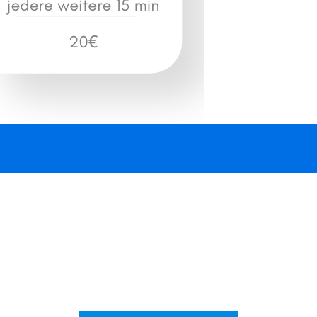
Industrie
Industrie Elektriker-Notdienst
in Ebreichsdorf, 2442. Schnell
vor Ort in 40 Minuten.