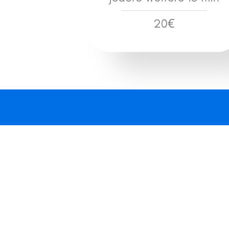
Für Privathaushalte
Rund-um-die-Uhr Elektriker-
Notdienst in Ebreichsdorf,
2442Ebreichsdorf,
2442. Schnell vor Ort in 40