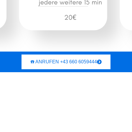
☎️ ANRUFEN +43 660 6059444
Für Firmen und Gastronomie
24/7 Elektro-Notdienst:
Ebreichsdorf, 2442. Schnelle
Hilfe in 40 Minuten.