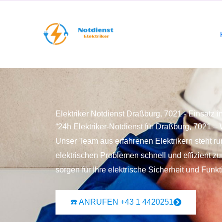
Elektriker Notdienst Draßburg, 7021 - Einsatz i
“24h Elektriker-Notdienst für Draßburg, 7021 – 
Unser Team aus erfahrenen Elektrikern steht ru
elektrischen Problemen schnell und effizient zu
sorgen für Ihre elektrische Sicherheit und Funkti
☎️ ANRUFEN +43 1 4420251