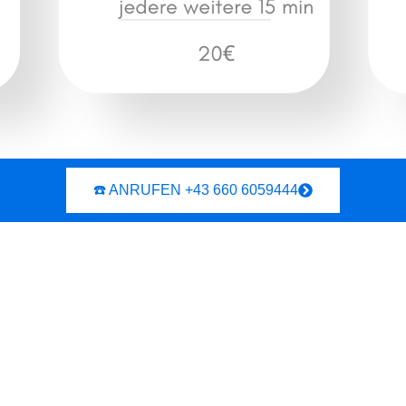
☎️ ANRUFEN +43 660 6059444
Für Firmen und Gastronomie
24/7 Elektro-Notdienst:
Draßburg, 7021. Schnelle Hilfe
in 40 Minuten.