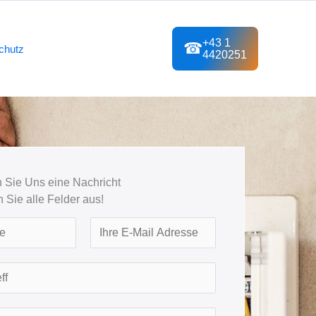
+43 1
☎
chutz
4420251
 Sie Uns eine Nachricht
en Sie alle Felder aus!
L
a
s
t