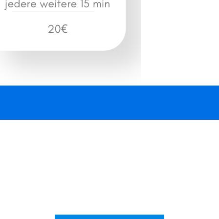
Industrie
Industrie Elektriker-Notdienst
in Draßburg, 7021. Schnell vor
Ort in 40 Minuten.