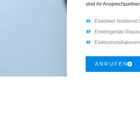
sind ihr Ansprechpartner
Elektriker Notdienst
Elektrogeräte Repar
Elektroinstallationen
A N R U F E N