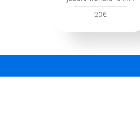
Für Privathaushalte
Rund-um-die-Uhr Elektriker-
Notdienst in Draßburg,
7021Draßburg, 7021. Schnell
vor Ort in 40 Minuten.