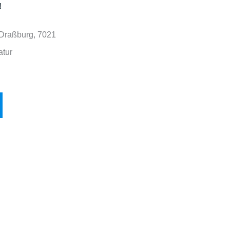
!
 Draßburg, 7021
atur