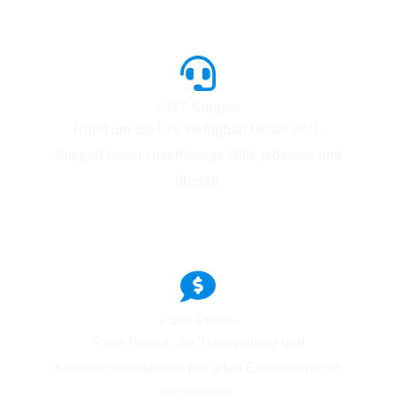
24x7 Support
Rund um die Uhr verfügbar: Unser 24/7-
Support bietet zuverlässige Hilfe jederzeit und
überall.
Faire Preise
Faire Preise, die Transparenz und
Kundenzufriedenheit bei allen Elektroservices
garantieren.