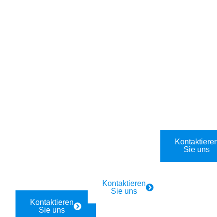
Für
Für Firmen
Industrie
Privathaush
und
Industrie
alte
Gastronomi
Elektriker-
e
Rund-um-
24/7
Notdienst in
die-Uhr
Elektro-
Bernstein,
Elektriker-
Notdienst:
2852. Schn
Notdienst in
Bernstein,
ell vor Ort in
Bernstein,
2852.
40 Minuten.
2852Bernst
Schnelle
ein,
Hilfe in 40
Kontaktiere
2852. Schn
Sie uns
Minuten.
ell vor Ort in
40 Minuten.
Kontaktieren
Sie uns
Kontaktieren
Sie uns