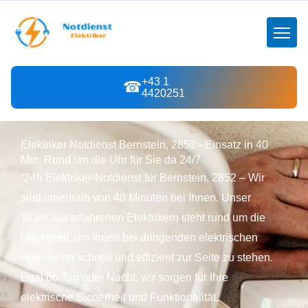
+43 1
☎
4420251
Elektriker Notdienst Bernstein, 2852 - Einsatz in 40
Min. Rund um die Uhr für Sie da 24/7
“24h Elektriker-Notdienst für Bernstein, 2852 – Wir
sind innerhalb von 40 Minuten bei Ihnen. Unser
Team aus erfahrenen Elektrikern steht rund um die
Uhr bereit, um Ihnen bei dringenden elektrischen
Problemen schnell und effizient zur Seite zu stehen.
Egal ob Tag oder Nacht, wir sorgen für Ihre
elektrische Sicherheit und Funktionalität.