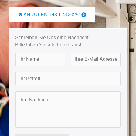
☎️ ANRUFEN +43 1 4420251
Schreiben Sie Uns eine Nachricht
Bitte füllen Sie alle Felder aus!
N
a
F
L
m
B
i
a
e
r
e
s
s
t
t
I
t
r
h
e
r
f
e
f
N