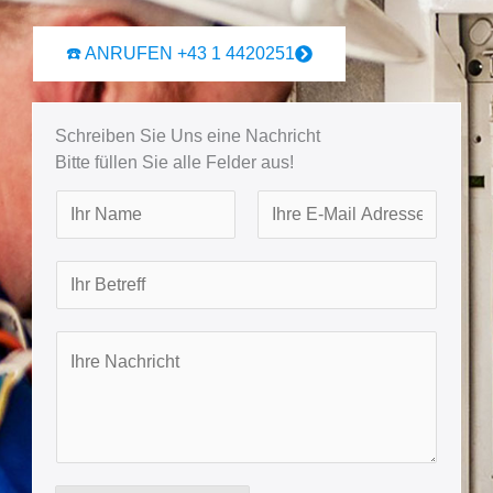
☎️ ANRUFEN +43 1 4420251
Schreiben Sie Uns eine Nachricht
Bitte füllen Sie alle Felder aus!
N
a
F
L
m
B
i
a
e
r
e
s
s
t
t
I
t
r
h
e
r
f
e
f
N