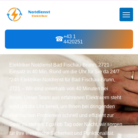
+43 1
☎
4420251
Elektriker Notdienst Bad Fischau-Brunn, 2721 -
Einsatz in 40 Min. Rund um die Uhr für Sie da 24/7
“24h Elektriker-Notdienst für Bad Fischau-Brunn,
2721 – Wir sind innerhalb von 40 Minuten bei
Ihnen. Unser Team aus erfahrenen Elektrikern steht
rund um die Uhr bereit, um Ihnen bei dringenden
elektrischen Problemen schnell und effizient zur
Seite zu stehen. Egal ob Tag oder Nacht, wir sorgen
für Ihre elektrische Sicherheit und Funktionalität.