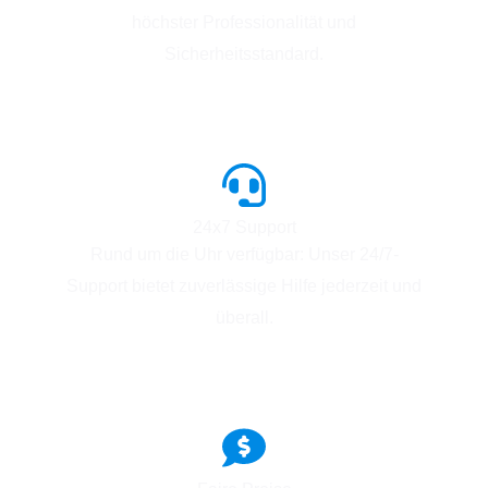
höchster Professionalität und
Sicherheitsstandard.
24x7 Support
Rund um die Uhr verfügbar: Unser 24/7-
Support bietet zuverlässige Hilfe jederzeit und
überall.