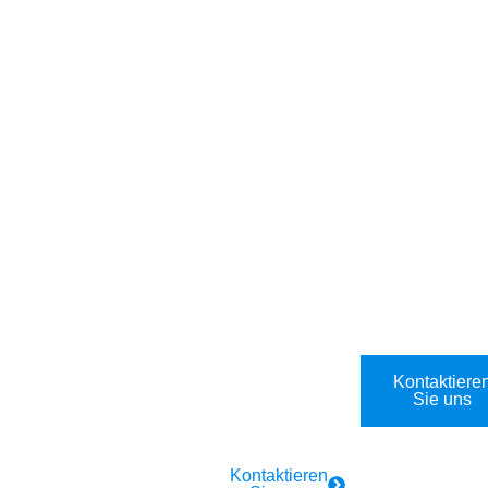
Für
Für Firmen
Industrie
Privathaush
und
Industrie
alte
Gastronomi
Elektriker-
e
Rund-um-
24/7
Notdienst in
die-Uhr
Elektro-
Bad
Elektriker-
Notdienst:
Fischau-
Notdienst in
Bad
Brunn,
Bad
Fischau-
2721. Schn
Fischau-
Brunn,
ell vor Ort in
Brunn,
2721.
40 Minuten.
2721Bad
Schnelle
Fischau-
Hilfe in 40
Kontaktiere
Brunn,
Sie uns
Minuten.
2721. Schn
ell vor Ort in
Kontaktieren
40 Minuten.