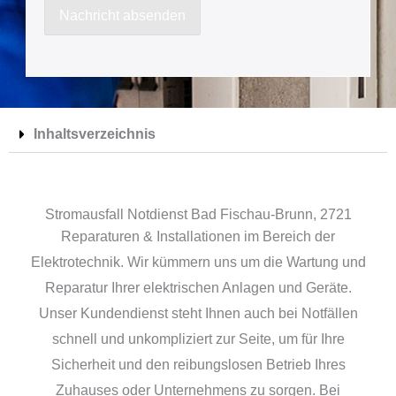
a
Nachricht absenden
c
h
r
i
Inhaltsverzeichnis
c
h
t
Stromausfall Notdienst Bad Fischau-Brunn, 2721
Reparaturen & Installationen im Bereich der
Elektrotechnik. Wir kümmern uns um die Wartung und
Reparatur Ihrer elektrischen Anlagen und Geräte.
Unser Kundendienst steht Ihnen auch bei Notfällen
schnell und unkompliziert zur Seite, um für Ihre
Sicherheit und den reibungslosen Betrieb Ihres
Zuhauses oder Unternehmens zu sorgen. Bei