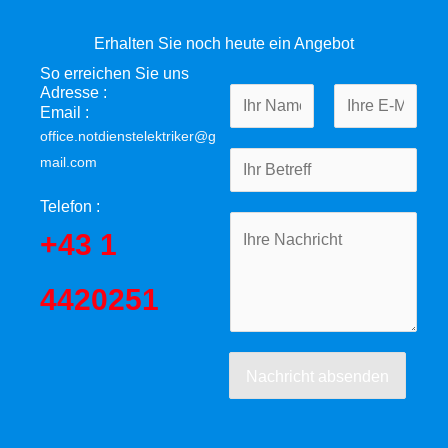
Erhalten Sie noch heute ein Angebot
So erreichen Sie uns
Adresse :
N
Email :
a
office.notdienstelektriker@g
F
L
m
B
mail.com
i
a
e
r
e
s
Telefon :
s
t
t
I
+43 1
t
r
h
e
r
4420251
f
e
f
N
a
Nachricht absenden
c
h