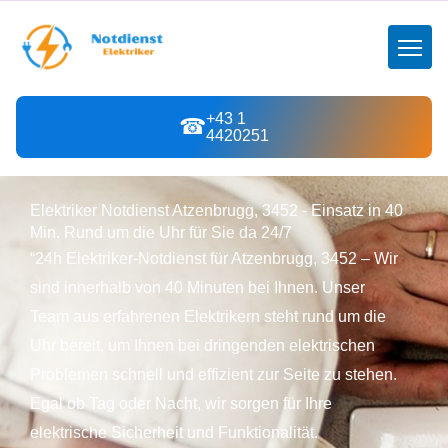
+43 1
☎
4420251
Elektriker Notdienst Atzenbrugg, 3452 - Einsatz in 40
Min. Rund um die Uhr für Sie da 24/7
“24h Elektriker-Notdienst für Atzenbrugg, 3452 – Wir
sind innerhalb von 40 Minuten bei Ihnen. Unser
Team aus erfahrenen Elektrikern steht rund um die
Uhr bereit, um Ihnen bei dringenden elektrischen
Problemen schnell und effizient zur Seite zu stehen.
Egal ob Tag oder Nacht, wir sorgen für Ihre
elektrische Sicherheit und Funktionalität.