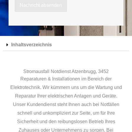
a
Nachricht absenden
c
h
r
i
Inhaltsverzeichnis
c
h
t
Stromausfall Notdienst Atzenbrugg, 3452
Reparaturen & Installationen im Bereich der
Elektrotechnik. Wir kümmern uns um die Wartung und
Reparatur Ihrer elektrischen Anlagen und Geräte.
Unser Kundendienst steht Ihnen auch bei Notfällen
schnell und unkompliziert zur Seite, um für Ihre
Sicherheit und den reibungslosen Betrieb Ihres
Zuhauses oder Unternehmens zu sorgen. Bei