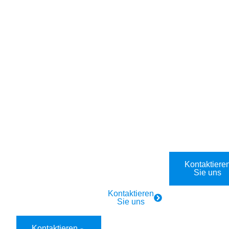
Für
Für Firmen
Industrie
Privathaush
und
Industrie
alte
Gastronomi
Elektriker-
e
Rund-um-
24/7
Notdienst in
die-Uhr
Elektro-
Atzenbrugg
Elektriker-
Notdienst:
,
Notdienst in
Atzenbrugg
3452. Schn
Atzenbrugg
, 3452.
ell vor Ort in
,
Schnelle
40 Minuten.
3452Atzen
Hilfe in 40
brugg,
Minuten.
Kontaktiere
3452. Schn
Sie uns
ell vor Ort in
Kontaktieren
40 Minuten.
Sie uns
Kontaktieren