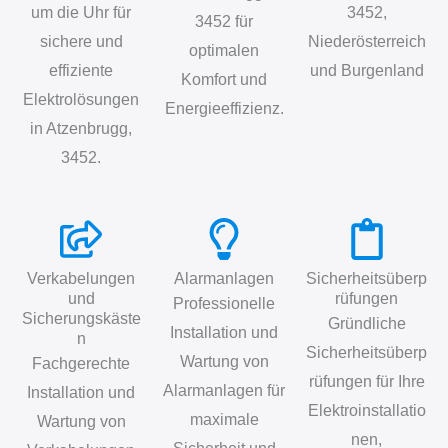
um die Uhr für
3452,
3452 für
sichere und
Niederösterreich
optimalen
effiziente
und Burgenland
Komfort und
Elektrolösungen
Energieeffizienz.
in Atzenbrugg,
3452.
Verkabelungen
Alarmanlagen
Sicherheitsüberp
und
rüfungen
Professionelle
Sicherungskäste
Gründliche
Installation und
n
Sicherheitsüberp
Wartung von
Fachgerechte
rüfungen für Ihre
Alarmanlagen für
Installation und
Elektroinstallatio
maximale
Wartung von
nen,