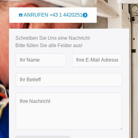
☎️ ANRUFEN +43 1 4420251
Schreiben Sie Uns eine Nachricht
Bitte füllen Sie alle Felder aus!
N
a
F
L
m
B
i
a
e
r
e
s
s
t
t
I
t
r
h
e
r
f
e
f
N