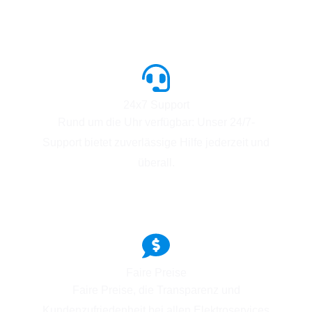
24x7 Support
Rund um die Uhr verfügbar: Unser 24/7-
Support bietet zuverlässige Hilfe jederzeit und
überall.
Faire Preise
Faire Preise, die Transparenz und
Kundenzufriedenheit bei allen Elektroservices