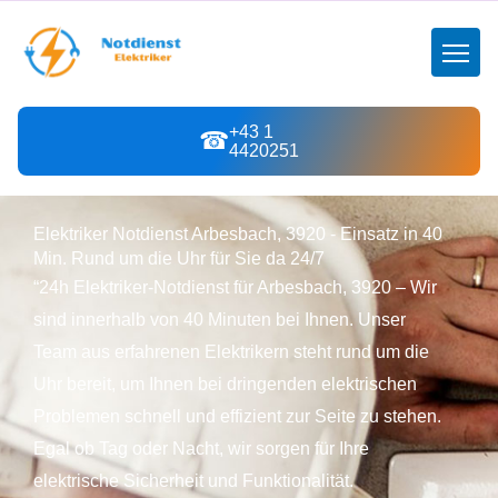
+43 1
☎
4420251
Elektriker Notdienst Arbesbach, 3920 - Einsatz in 40
Min. Rund um die Uhr für Sie da 24/7
“24h Elektriker-Notdienst für Arbesbach, 3920 – Wir
sind innerhalb von 40 Minuten bei Ihnen. Unser
Team aus erfahrenen Elektrikern steht rund um die
Uhr bereit, um Ihnen bei dringenden elektrischen
Problemen schnell und effizient zur Seite zu stehen.
Egal ob Tag oder Nacht, wir sorgen für Ihre
elektrische Sicherheit und Funktionalität.