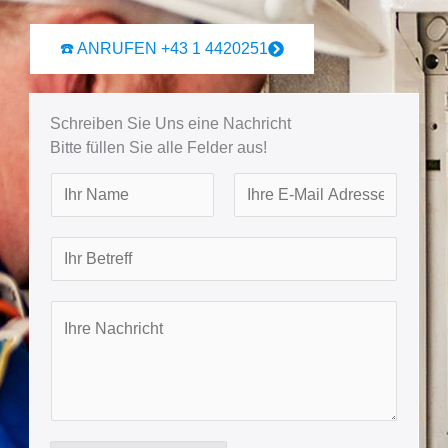
☎️ ANRUFEN +43 1 4420251
Schreiben Sie Uns eine Nachricht
Bitte füllen Sie alle Felder aus!
N
a
F
L
m
B
i
a
e
r
e
s
s
t
t
I
t
r
h
e
r
f
e
f
N