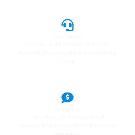
24x7 Support
Rund um die Uhr verfügbar: Unser 24/7-
Support bietet zuverlässige Hilfe jederzeit und
überall.
Faire Preise
Faire Preise, die Transparenz und
Kundenzufriedenheit bei allen Elektroservices
garantieren.