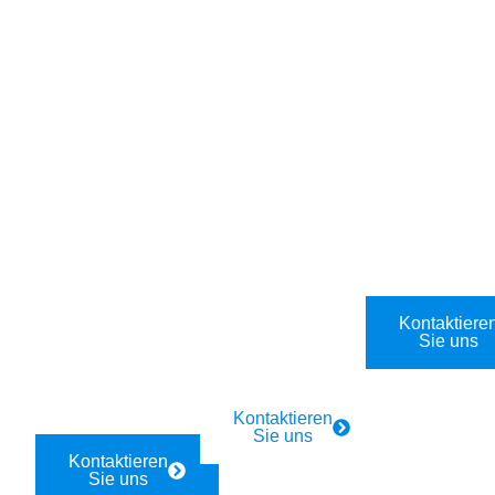
Für
Für Firmen
Industrie
Privathaush
und
Industrie
alte
Gastronomi
Elektriker-
e
Rund-um-
24/7
Notdienst in
die-Uhr
Elektro-
Arbesbach,
Elektriker-
Notdienst:
3920. Schn
Notdienst in
Arbesbach,
ell vor Ort in
Arbesbach,
3920.
40 Minuten.
3920Arbes
Schnelle
bach,
Hilfe in 40
Kontaktiere
3920. Schn
Sie uns
Minuten.
ell vor Ort in
40 Minuten.
Kontaktieren
Sie uns
Kontaktieren
Sie uns