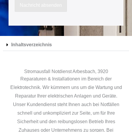
a
Nachricht absenden
c
h
r
i
Inhaltsverzeichnis
c
h
t
Stromausfall Notdienst Arbesbach, 3920
Reparaturen & Installationen im Bereich der
Elektrotechnik. Wir kümmern uns um die Wartung und
Reparatur Ihrer elektrischen Anlagen und Geräte.
Unser Kundendienst steht Ihnen auch bei Notfällen
schnell und unkompliziert zur Seite, um für Ihre
Sicherheit und den reibungslosen Betrieb Ihres
Zuhauses oder Unternehmens zu sorgen. Bei