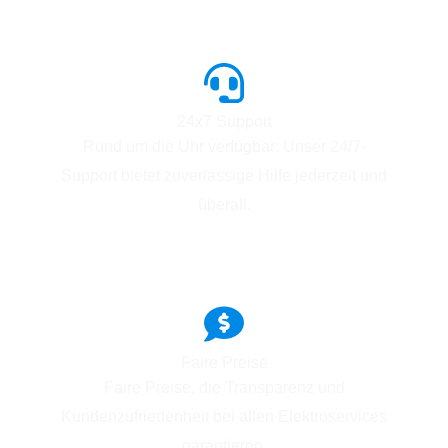
24x7 Support
Rund um die Uhr verfügbar: Unser 24/7-
Support bietet zuverlässige Hilfe jederzeit und
überall.
Faire Preise
Faire Preise, die Transparenz und
Kundenzufriedenheit bei allen Elektroservices
garantieren.