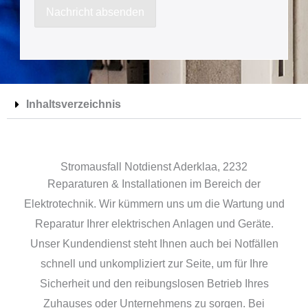
a
Nachricht absenden
c
h
r
i
Inhaltsverzeichnis
c
h
t
Stromausfall Notdienst Aderklaa, 2232
Reparaturen & Installationen im Bereich der
Elektrotechnik. Wir kümmern uns um die Wartung und
Reparatur Ihrer elektrischen Anlagen und Geräte.
Unser Kundendienst steht Ihnen auch bei Notfällen
schnell und unkompliziert zur Seite, um für Ihre
Sicherheit und den reibungslosen Betrieb Ihres
Zuhauses oder Unternehmens zu sorgen. Bei