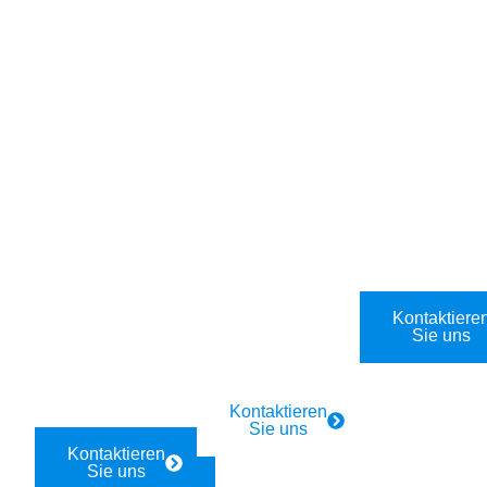
Für
Für Firmen
Industrie
Privathaush
und
Industrie
alte
Gastronomi
Elektriker-
e
Rund-um-
24/7
Notdienst in
die-Uhr
Elektro-
Aderklaa,
Elektriker-
Notdienst:
2232. Schn
Notdienst in
Aderklaa,
ell vor Ort in
Aderklaa,
2232.
40 Minuten.
2232Aderkl
Schnelle
aa,
Hilfe in 40
Kontaktiere
2232. Schn
Sie uns
Minuten.
ell vor Ort in
40 Minuten.
Kontaktieren
Sie uns
Kontaktieren
Sie uns