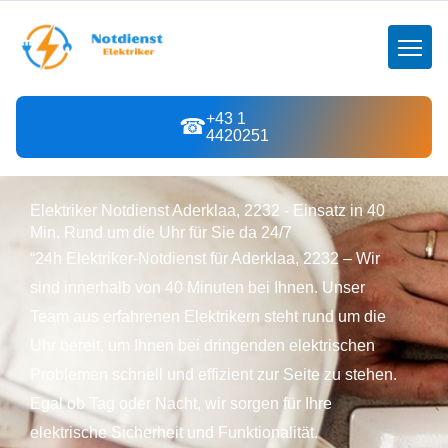
+43 1
☎
4420251
Elektriker Notdienst Aderklaa, 2232 - Einsatz in 40
Min. Rund um die Uhr für Sie da 24/7
“24h Elektriker-Notdienst für Aderklaa, 2232 – Wir
sind innerhalb von 40 Minuten bei Ihnen. Unser
Team aus erfahrenen Elektrikern steht rund um die
Uhr bereit, um Ihnen bei dringenden elektrischen
Problemen schnell und effizient zur Seite zu stehen.
Egal ob Tag oder Nacht, wir sorgen für Ihre
elektrische Sicherheit und Funktionalität.