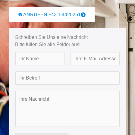
☎️ ANRUFEN +43 1 4420251
Schreiben Sie Uns eine Nachricht
Bitte füllen Sie alle Felder aus!
N
a
F
L
m
B
i
a
e
r
e
s
s
t
t
I
t
r
h
e
r
f
e
f
N