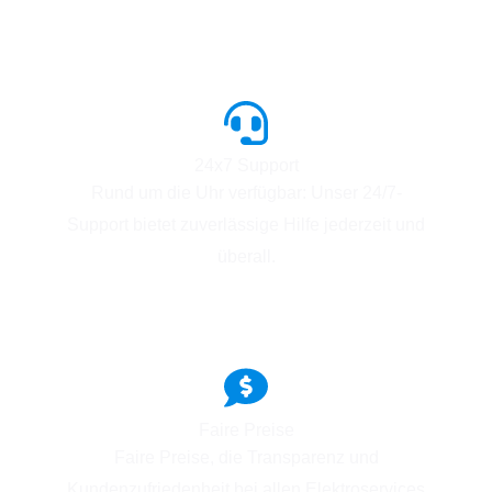
24x7 Support
Rund um die Uhr verfügbar: Unser 24/7-
Support bietet zuverlässige Hilfe jederzeit und
überall.
Faire Preise
Faire Preise, die Transparenz und
Kundenzufriedenheit bei allen Elektroservices