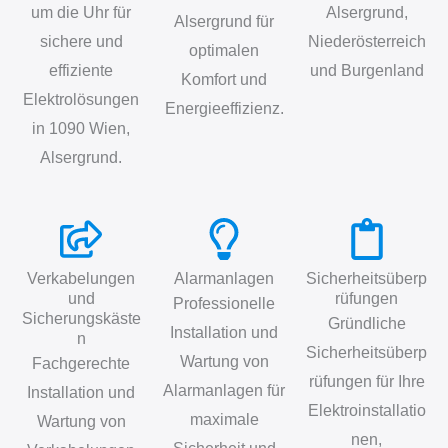
um die Uhr für
Alsergrund,
Alsergrund für
sichere und
Niederösterreich
optimalen
effiziente
und Burgenland
Komfort und
Elektrolösungen
Energieeffizienz.
in 1090 Wien,
Alsergrund.
Verkabelungen
Alarmanlagen
Sicherheitsüberp
und
rüfungen
Professionelle
Sicherungskäste
Gründliche
Installation und
n
Sicherheitsüberp
Wartung von
Fachgerechte
rüfungen für Ihre
Alarmanlagen für
Installation und
Elektroinstallatio
maximale
Wartung von
nen,