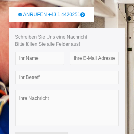
☎️ ANRUFEN +43 1 4420251
Schreiben Sie Uns eine Nachricht
Bitte füllen Sie alle Felder aus!
N
a
F
L
m
B
i
a
e
r
e
s
s
t
t
I
t
r
h
e
r
f
e
f
N