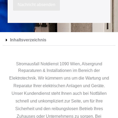
a
Nachricht absenden
c
h
r
i
Inhaltsverzeichnis
c
h
t
Stromausfall Notdienst 1090 Wien, Alsergrund
Reparaturen & Installationen im Bereich der
Elektrotechnik. Wir kümmern uns um die Wartung und
Reparatur Ihrer elektrischen Anlagen und Geräte.
Unser Kundendienst steht Ihnen auch bei Notfällen
schnell und unkompliziert zur Seite, um für Ihre
Sicherheit und den reibungslosen Betrieb Ihres
Zuhauses oder Unternehmens zu sorgen. Bei