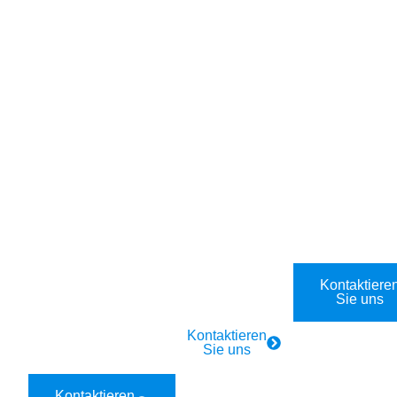
Für
Für Firmen
Industrie
Privathaush
und
Industrie
alte
Gastronomi
Elektriker-
e
Rund-um-
24/7
Notdienst in
die-Uhr
Elektro-
1090 Wien,
Elektriker-
Notdienst:
Alsergrund.
Notdienst in
1090 Wien,
Schnell vor
1090 Wien,
Alsergrund.
Ort in 40
Alsergrund
Schnelle
Minuten.
1090 Wien,
Hilfe in 40
Alsergrund.
Minuten.
Kontaktiere
Schnell vor
Sie uns
Ort in 40
Kontaktieren
Minuten.
Sie uns
Kontaktieren