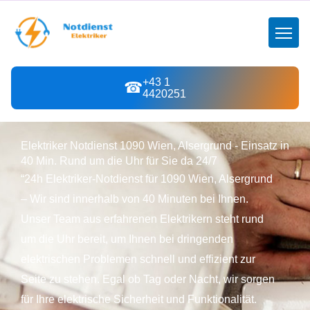
+43 1
☎
4420251
Elektriker Notdienst 1090 Wien, Alsergrund - Einsatz in
40 Min. Rund um die Uhr für Sie da 24/7
“24h Elektriker-Notdienst für 1090 Wien, Alsergrund
– Wir sind innerhalb von 40 Minuten bei Ihnen.
Unser Team aus erfahrenen Elektrikern steht rund
um die Uhr bereit, um Ihnen bei dringenden
elektrischen Problemen schnell und effizient zur
Seite zu stehen. Egal ob Tag oder Nacht, wir sorgen
für Ihre elektrische Sicherheit und Funktionalität.